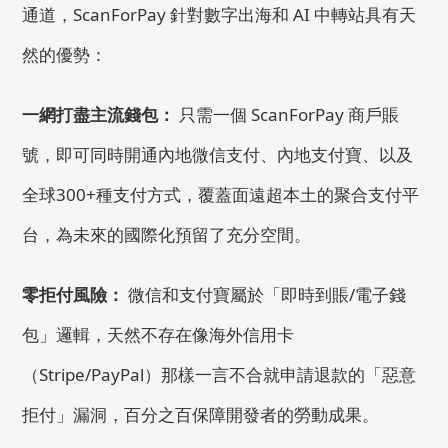
通道，ScanForPay 針對數字出海和 AI 中轉站具有天
然的優勢：
一網打盡主流錢包：
只需一個 ScanForPay 商戶賬
號，即可同時開通內地微信支付、內地支付寶、以及
全球300+種支付方式，覆蓋面遠超本土的聚合支付平
台，為未來的國際化預留了充分空間。
零拒付風險：
微信和支付寶屬於「即時到賬/電子錢
包」邏輯，天然不存在像海外信用卡
（Stripe/PayPal）那樣一言不合就申請退款的「惡意
拒付」漏洞，百分之百保障開發者的勞動成果。